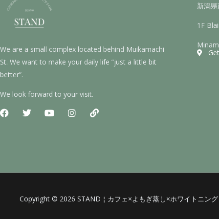
新潟県南
1F Bla
Minami
We are a small complex located behind Muikamachi
Get
St. We want to make your daily life ”just a little bit
better”.
We look forward to your visit.
F
T
Y
I
L
a
w
o
n
i
c
i
u
s
n
e
t
t
t
k
b
t
u
a
o
e
b
g
o
r
e
r
k
a
m
Copyright © 2026 STAND￤カフェ×よもぎ蒸し×ホワイ