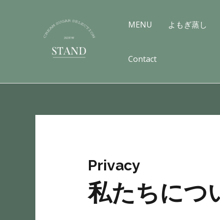
内
容
MENU
よもぎ蒸し
を
ス
Contact
キ
ッ
プ
Privacy
私たちにつ