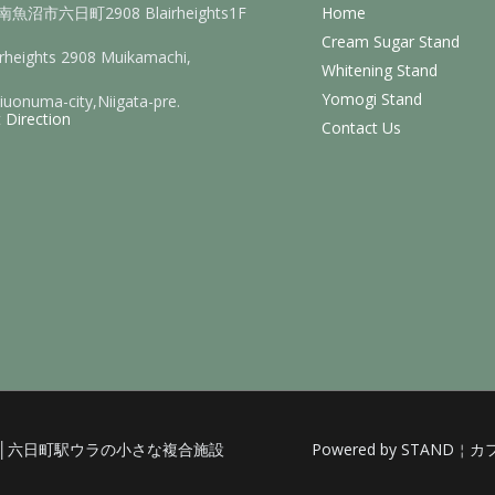
魚沼市六日町2908 Blairheights1F
Home
Cream Sugar Stand
irheights 2908 Muikamachi,
Whitening Stand
Yomogi Stand
uonuma-city,Niigata-pre.
 Direction
Contact Us
トニング│六日町駅ウラの小さな複合施設
Powered by STA