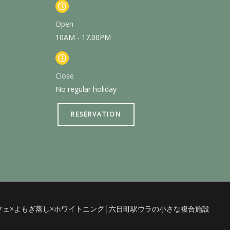
Open
10AM - 17.00PM
Close
No regular holiday
RESERVATION
ND￤カフェ×よもぎ蒸し×ホワイトニング│六日町駅ウラの小さな複合施設