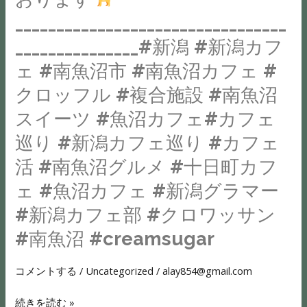
組
ス
ヒ
キ
_________________________________
み
に
ー
ャ
_______________#新潟 #新潟カフ
が
て
#
ラ
必
各
ェ #南魚沼市 #南魚沼カフェ #
複
メ
要
種
合
クロッフル #複合施設 #南魚沼
ル
か
セ
施
プ
スイーツ #魚沼カフェ#カフェ
な
ッ
設
レ
と
シ
巡り #新潟カフェ巡り #カフェ
#
ッ
思
ョ
活 #南魚沼グルメ #十日町カフ
韓
ツ
い
ン
国
ェ
ェ #魚沼カフェ #新潟グラマー
立
を
フ
ル
ち
#新潟カフェ部 #クロワッサン
開
ェ
塩
フ
催
#南魚沼 #creamsugar
ア
っ
レ
い
#
気
キ
た
コメントする
/
Uncategorized
/
alay854@gmail.com
魚
の
シ
だ
沼
効
ブ
続きを読む »
き