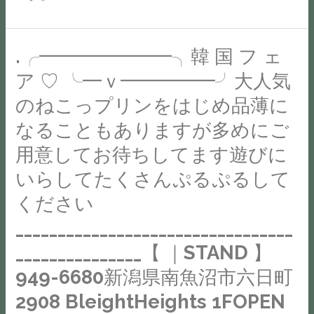
の
に」
「こ
.╭━━━━━━━╮韓 国 フ ェ
.╭━━━━━━━╮
ん
韓
ア ♡ ╰━ｖ━━━━━╯大人気
な
国
こ
のねこっプリンをはじめ品薄に
フ
と
なることもありますが多めにご
ェ
に
ア
用意してお待ちしてます遊びに
困
♡
いらしてたくさんぷるぷるして
っ
╰━
て
ください
ｖ
ま
━━━━━╯
_________________________________
す」
大
_______________【 ｜STAND 】
そ
人
ん
949-6680新潟県南魚沼市六日町
気
な
2908 BleightHeights 1FOPEN
の
お