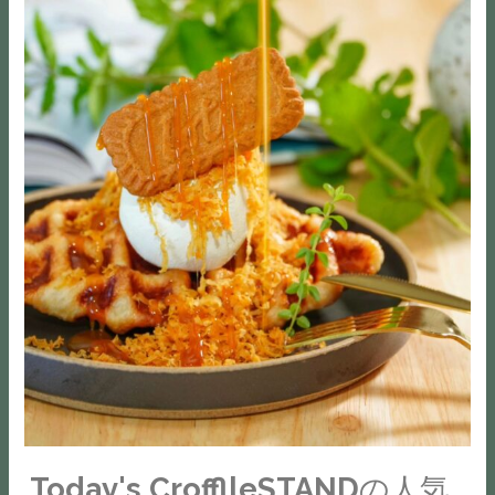
ど
れ
の
.Today's
ン
6680
な
ば、
お
CrofflleSTAND
タ
新
た
あ
悩
の
イ
潟
か
な
み
人
ン
県
仕
た
あ
気
期
南
入
の
り
メ
間
魚
れ
笑
ま
ニ
に
沼
に
顔
せ
ュ
特
市
お
も
ん
ー
別
六
詳
広
か？
バ
な
日
し
が
あ
タ
フ
町
い
っ
な
ー
レ
2908
方
て
た
を
ー
BleightHeights
お
い
本
何
バ
1FOPEN
力
く
来
層
ー
：
を
は
の
に
を
10:00~17:00CLOSE：
お
ず。
美
.Today's CrofflleSTANDの人気
も