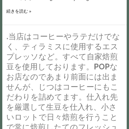
に
機
と
に
に
】
な
会
続きを読む »
か
と
―。
949-
る
に
stand#
ぞ
──────────
6680
こ
六
新
ご
こ
新
と
日
.当店はコーヒーやラテだけでな
.
潟
理
の
潟
で
町
当
#
解
思
く、ティラミスに使用するエス
県
表
駅
店
新
く
い
南
プレッソなど。すべて自家焙煎
面
ウ
は
潟
だ
を
魚
は
ラ
豆を使用しております。POPな
コ
カ
さ
胸
沼
カ
の
ー
フ
お店なのであまり前面には出ま
い。
に、
市
リ
STAND
ヒ
ェ
夏
こ
六
せんが、じつはコーヒーにもこ
カ
を
ー
#
場
れ
日
リ、
だわりを詰めてます。仕入れ先
ご
や
魚
と
か
町
中
利
ラ
を厳選して生豆を仕入れ、小さ
沼
冬
ら
2908
は
用
テ
市
場
頑
BleightHeights
いロットで日々焙煎を行うこと
ふ
く
だ
#
は
張
1FOPEN
っ
で常に焙煎したてのフレッシュ
だ
け