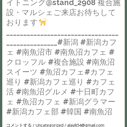
イトニング@stand_2908 複合施
ェ
れ
か
（占
面
STAND(@stand_2908
ご
次
け
い）
設・マルシェご来店お待ちして
に
)
来
第
に
と
おります
ま
で
店
一
な
ヒ
ぶ
販
_________________________________
お
旦
れ
ー
し
売
待
販
る
_______________#新潟 #新潟カフ
リ
た
し
ち
売
よ
ン
ェ #南魚沼市 #南魚沼カフェ #
砂
て
し
中
う。
グ
糖
お
クロッフル #複合施設 #南魚沼
て
止
日
を
が
り
スイーツ #魚沼カフェ#カフェ
お
と
常
提
瞬
ま
り
な
を”少
供
巡り #新潟カフェ巡り #カフェ
時
す
ま
り
し
し
に
活 #南魚沼グルメ #十日町カフ
す
ま
だ
ま
カ
ぜ
ェ #魚沼カフェ #新潟グラマー
す
け”い
す。
ラ
ひ
________________________________________________#
の
い
=========================_____________________________________
#新潟カフェ部 #韓国 #南魚沼
メ
こ
な
で、
も
｜
ル
の
ん
な
の
コメントする
/
Uncategorized
/
alay854@gmail.com
STAND