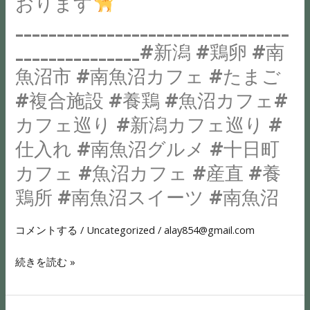
おります
か
さ
よ
セ
愛
な
_________________________________
い
り
プ
の
香
_______________#新潟 #鶏卵 #南
ま
使
ト
こ
り
せ。
用
──────────
と…
魚沼市 #南魚沼カフェ #たまご
数
第
で
あ
etc.
#複合施設 #養鶏 #魚沼カフェ#
量
一
き
な
毎
限
カフェ巡り #新潟カフェ巡り #
弾
な
た
日
定
ま
く
の
を
仕入れ #南魚沼グルメ #十日町
に
も
な
好
忙
カフェ #魚沼カフェ #産直 #養
は
な
り
き
し
な
鶏所 #南魚沼スイーツ #南魚沼
く。
ま
な
く
り
________________________________________________【
し
時
頑
ま
コメントする
/
Uncategorized
/
alay854@gmail.com
🏷
た
間
張
す
｜
(;
が
る
続きを読む »
が
STAND
´Д
広
女
バ
】
｀)
が
性
レ
949-