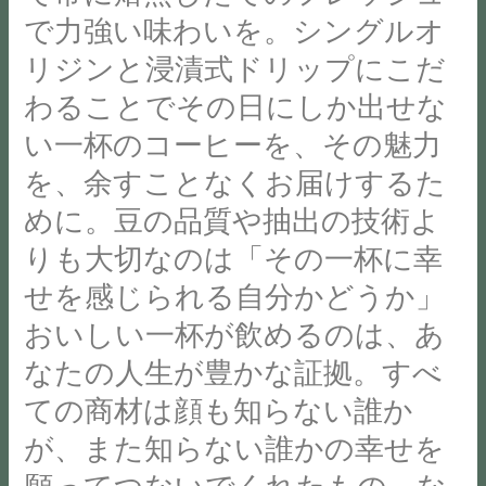
南
卵
っ
：
く
さ
で力強い味わいを。シングルオ
で
魚
黄
て
10:00~17:00CLOSE：
ら
い
な
沼
の
い
リジンと浸漬式ドリップにこだ
毎
バ
ま
く、
カ
濃
き
週
わることでその日にしか出せな
タ
せ
テ
フ
厚
ま
月
ー
________________________________________________【
い一杯のコーヒーを、その魅力
ィ
ェ
さ
す。
曜
の
🏷
ラ
を、余すことなくお届けするた
#
も、
応
@cream_sugar_stand
香
｜
ミ
南
白
援
カ
めに。豆の品質や抽出の技術よ
り
STAND
ス
魚
身
ど
フ
りも大切なのは「その一杯に幸
】
に
沼
の
う
ェ
色
949-
使
せを感じられる自分かどうか」
市
切
ぞ
@yomogi_stand
ん
6680
用
#
れ
よ
よ
おいしい一杯が飲めるのは、あ
な
新
す
複
味
ろ
も
なたの人生が豊かな証拠。すべ
時
潟
る
合
も
し
ぎ
期
県
ての商材は顔も知らない誰か
エ
施
違
く
蒸
や
南
ス
設
が、また知らない誰かの幸せを
い
お
し
さ
魚
プ
#
ま
願
@whitening_stand
願ってつないでくれたもの。な
ま