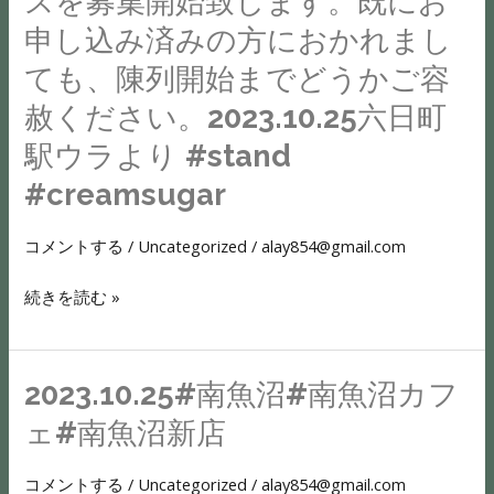
スを募集開始致します。既にお
ド
し
新
コ
し、
オ
た
申し込み済みの方におかれまし
潟
を
上
ー
ら
ても、陳列開始までどうかご容
カ
添
手
プ
自
フ
え
赦ください。2023.10.25六日町
く
ン
分
ェ
て
い
駅ウラより⁡⁡⁡⁡ #stand⁡⁡⁡
よ
自
部
ᡣ𐭩︎
か
り
身
#creamsugar
#
レ
な
数
も
韓
モ
く
日
気
コメントする
/
Uncategorized
/
alay854@gmail.com
国
ン
て
経
が
#
チ
も
続きを読む »
ち
付
南
ョ
上
ま
い
魚
コ
等。
し
て
沼
ピ
ま
2023.10.25#南魚沼#南魚沼カフ
た
2023.10.25#
い
ス
ず
が、
南
な
ェ#南魚沼新店
タ
は
よ
魚
い
チ
自
う
沼
課
コメントする
/
Uncategorized
/
alay854@gmail.com
オ