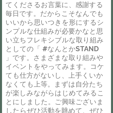
く
てくださるお言葉に、感謝する
さ
毎日です。だからこそなんでも
ん
あ
いいから思いつきを形にするシ
っ
ンプルな仕組みが必要かなと思
て…
い立ちフレキシブルな取り組み
あ
としての「 #なんとかSTAND
り
が
」です。さまざまな取り組みや
た
イベントをやってみます。コケ
い
ても仕方がないし、上手くいか
こ
と
なくても上等。まずは自分たち
に
が楽しみながらはじめてみるこ
お
とにしました。ご興味ございま
客
したらぜひ活動を眺めて、ぜひ
様