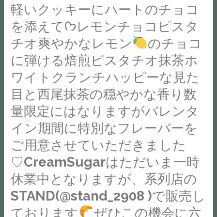
店
ニ
軽いクッキーにハートのチョコ
る
ま
お
ポ
毎
す。
を添えてᡣ𐭩︎レモンチョコピスタ
待
ッ
日
縁
ち
チオ爽やかなレモン
のチョコ
プ
で
あ
し
シ
に弾ける焙煎ピスタチオ︎抹茶ホ
す。
っ
て
ョ
だ
て
ワイトクランチハッピーな見た
お
コ
か
和
目と西尾抹茶の穏やかな香り数
り
ラ
ら
み
ま
ミ
量限定にはなりますがバレンタ
こ
サ
す
ル
そ
イン期間に特別なフレーバーを
ロ
________________________________________________#
ク
な
ン
ご用意させていただきました
新
チ
ん
sole
潟
ョ
♡CreamSugarはただいま一時
で
の
#
コ
休業中となりますが、系列店の
も
佐
新
に
い
藤
STAND(@stand_2908 )で販売し
潟
カ
い
さ
ております
ぜひこの機会に六
カ
ラ
か