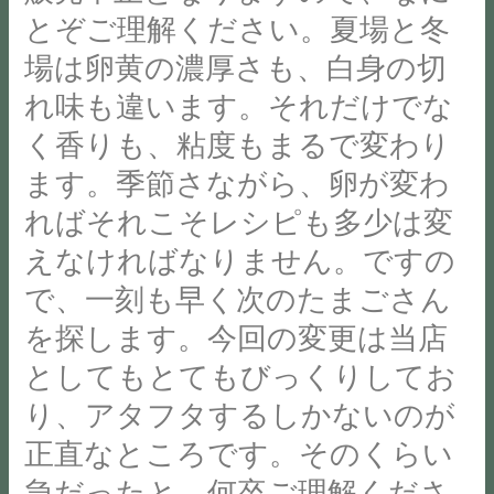
焙
とぞご理解ください。夏場と冬
と
り
た
か
煎
に
が
び
も…？
場は卵黄の濃厚さも、白身の切
ピ
し
と
六
下
れ味も違います。それだけでな
ス
ま
う
日
記
タ
く香りも、粘度もまるで変わり
し
ご
町
は
チ
た。
ざ
駅
和
ます。季節さながら、卵が変わ
オ︎
ご
い
ウ
み
ればそれこそレシピも多少は変
抹
興
ま
ラ
サ
茶
えなければなりません。ですの
味
す。
に
ロ
ホ
ご
こ
で、一刻も早く次のたまごさん
て
ン
ワ
ざ
の
sole
を探します。今回の変更は当店
イ
い
た
複
さ
ト
としてもとてもびっくりしてお
ま
び
合
ま
ク
り、アタフタするしかないのが
し
CreamSugar
施
資
ラ
た
で
設
料
正直なところです。そのくらい
ン
ら
使
STAND
よ
急だったと、何卒ご理解くださ
チ