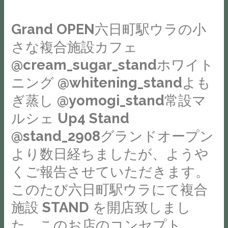
STAND
施
し
#
る
」
設
た
カ
み
Grand OPEN六日町駅ウラの小
で
ら
フ
を
す。
さな複合施設⁡⁡カフェ
カ
@nagomisalonsole
ェ
ト
さ
フ
ま
@cream_sugar_standホワイト
活
ッ
ま
ェ
で
#
ピ
ニング @whitening_standよも
ざ
@cream_sugar_stand
直
南
ン
ぎ蒸し @yomogi_stand常設マ
ま
ホ
接
魚
グ
な
ワ
ご
ルシェ Up4 Stand
沼
🐿︎
取
イ
予
グ
@stand_2908⁡グランドオープン
ラ
り
ト
約
ル
ブ
より数日経ちましたが、ようや
組
ニ
を
メ
ベ
み
ン
くご報告させていただきます。⁡⁡⁡⁡
お
#
リ
や
グ
願
このたび六日町駅ウラにて⁡複合
十
ー
イ
@whitening_stand
い
日
Forever
施設 STAND を⁡⁡開店致しまし
ベ
よ
い
町
口
ン
た。⁡このお店のコンセプト
も
た