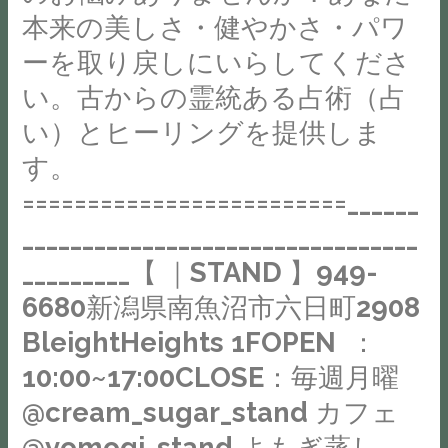
の
Cream
本来の美しさ・健やかさ・パワ
県
か
Sugar
南
ーを取り戻しにいらしてくださ
な
Stand
魚
と
い。古からの霊統ある占術（占
に
沼
思
て
い）とヒーリングを提供しま
市
い
(@cream_sugar_stand
六
す。
ま
)
日
=========================______
す。
料
町
お
金：
_________________________________
2908
客
セ
BleightHeights
_________【 ｜STAND 】949-
さ
ッ
1FOPEN
6680新潟県南魚沼市六日町2908
ま
シ
：
一
ョ
BleightHeights 1FOPEN ：
10:00~17:00CLOSE：
人
ン
10:00~17:00CLOSE：毎週月曜
毎
一
内
週
@cream_sugar_stand カフェ
人
容
月
と
@yomogi_stand よもぎ蒸し
に