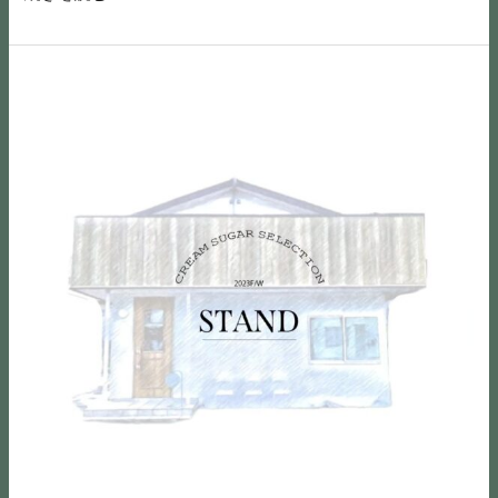
カ
い
ル
ま
フ
た
な
す。
ェ
プ
取
Grand
ご
#
レ
り
OPEN
指
カ
ッ
組
六
定
フ
ツ
み
日
の
ェ
ェ
と
町
来
巡
ル
し
駅
店
り
と
て
ウ
時
#
香
の
ラ
間
新
ば
「
の
な
潟
し
#
小
ど
カ
く
な
さ
御
フ
煎
ん
な
座
ェ
っ
と
複
い
巡
た
か
合
ま
り
く