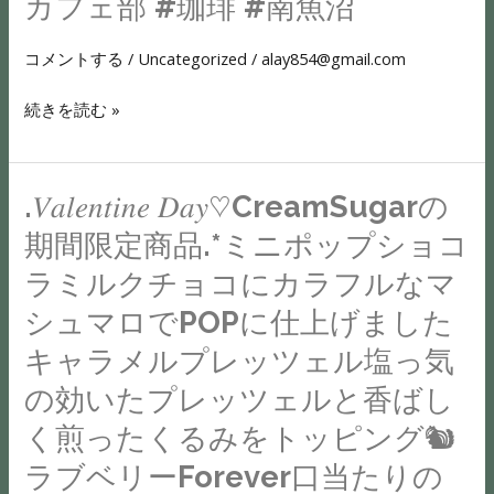
カフェ部 #珈琲 #南魚沼
け
っ
イ
て
た
ト
コメントする
/
Uncategorized
/
alay854@gmail.com
も
『占
ニ
返
い・
ン
続きを読む »
し
占
グ
て
術』
@stand_2908
く
の
複
.𝑉𝑎𝑙𝑒𝑛𝑡𝑖𝑛𝑒 𝐷𝑎𝑦♡︎CreamSugarの
.𝑉𝑎𝑙𝑒𝑛𝑡𝑖𝑛𝑒
だ
イ
合
𝐷𝑎𝑦♡︎CreamSugar
期間限定商品.*︎ミニポップショコ
さ
ベ
施
の
る
ン
ラミルクチョコにカラフルなマ
設・
期
お
ト
シュマロでPOPに仕上げました︎
マ
間
言
を
ル
限
キャラメルプレッツェル塩っ気
葉
開
シ
定
に、
の効いたプレッツェルと香ばし
催
ェ
商
感
い
く煎ったくるみをトッピング🐿︎
ご
品.*︎
謝
た
来
ミ
ラブベリーForever口当たりの
す
し