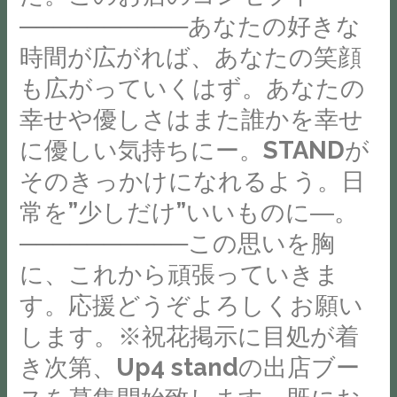
カ
当
ト
ぎ
し
──────────あなたの好きな
フ
た
を
蒸
ま
ェ
時間が広がれば、あなたの笑顔
り
や
し
す。
#
の
も広がっていくはず。あなたの
っ
@yomogi_stand
日
魚
軽
て
常
常
幸せや優しさはまた誰かを幸せ
沼
い
み
設
の
に優しい気持ちにー。STANDが
カ
ク
ま
マ
悩
フ
ッ
そのきっかけになれるよう。日
す。
ル
み
ェ
キ
コ
シ
常を”少しだけ”いいものに―。
だ
#
ー
ケ
ェ
け
──────────この思いを胸
新
に
て
Up4
で
潟
ハ
に、これから頑張っていきま
も
Stand
な
グ
ー
す。応援どうぞよろしくお願い
仕
@stand_2908⁡
く、
ラ
ト
方
グ
も
します。⁡⁡⁡⁡※祝花掲示に目処が着
マ
の
が
ラ
し
ー
き次第、Up4 standの出店ブー
チ
な
ン
か
#
ョ
い