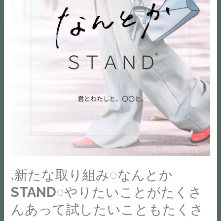
な
取
り
組
み︎︎
◌
な
ん
と
か
STAND︎︎◌
や
り
.新たな取り組み︎︎◌なんとか
た
STAND︎︎◌やりたいことがたくさ
い
こ
んあって試したいこともたくさ
と