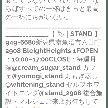
沼
レ
南
す。
い
セ
ざ
市
らばすべての一杯はきっと最高
ッ
魚
そ
し
ル
ま
六
ソ
の一杯にちがいない。
沼
れ
ま
フ
な
日
な
イ
だ
す。
ホ
_________________________________
も
町
ど。
ベ
け
⁡⁡⁡⁡※
ワ
の
_______________【 🏷｜STAND 】
2908
す
ン
で
祝
イ
と
BleightHeights
949-6680新潟県南魚沼市六日町
べ
ト
な
花
ト
合
1FOPEN
て
#
く
掲
2908 BleightHeights 1FOPEN
ニ
わ
：
自
魚
香
示
ン
：10:00~17:00CLOSE：毎週月
せ
10:00~17:00CLOSE：
家
沼
り
に
グ
て、
毎
曜@cream_sugar_stand カフ
焙
カ
も、
目
@stand_2908
飽
週
煎
フ
ェ@yomogi_stand よもぎ蒸し
粘
処
複
き
月
豆
ェ
度
が
合
@whitening_stand セルフホワ
る
曜
を
#
も
着
施
こ
イトニング@stand_2908 複合施
@cream_sugar_stand
使
カ
ま
き
設・
と
カ
用
設・マルシェご来店お待ちして
フ
る
次
マ
な
フ
し
ェ
で
第、
ル