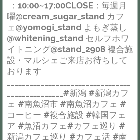
ね
：10:00~17:00CLOSE：毎週月
言
こ
葉
曜@cream_sugar_stand カフ
っ
を
ェ@yomogi_stand よもぎ蒸し
プ
頂
リ
@whitening_stand セルフホワ
く
ン
イトニング@stand_2908 複合施
こ
を
と
設・マルシェご来店お待ちして
は
が
じ
おります
あ
め
_________________________________
り
品
ま
_______________#新潟 #新潟カフ
薄
す。
ェ #南魚沼市 #南魚沼カフェ #
に
街
な
コーヒー #複合施設 #韓国フェ
角
る
の
ア #魚沼カフェ#カフェ巡り #
こ
小
新潟カフェ巡り #カフェ活 #南
と