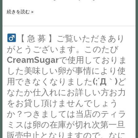
分
や
#
題
爽
た
続きを読む »
く
南
や
や
ち
ご
魚
未
か
が
報
沼
来
な
楽
【 急 募 】ご覧いただきあり
告
カ
な
レ
し
さ
フ
ど…
がとうございます。このたび
モ
み
【
せ
ェ
新
CreamSugarで使用しておりま
ン
な
急
て
#
た
した美味しい卵が事情により使
が
募
い
南
な
の
ら
】
た
魚
自
用できなくなりました(;´Д｀)ど
チ
は
ご
だ
沼
分
なたか仕入れにお詳しい方お力
ョ
じ
覧
き
新
を
コ
をお貸し頂けませんでしょう
め
い
ま
店
発
に
て
た
す。
か？つきましては当店のティラ
見
弾
み
だ
で
ミスは卵の在庫が切れ次第一旦
け
る
き
こ
き
る
販売中止となりますので、なに
こ
あ
の
る