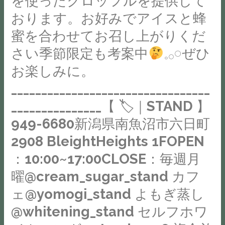
を使ったクロッフルを提供して
ッ
い
フ
は
せ
し
おります。お好みでアイスと蜂
フ
ま
ホ
当
に
て
ル
蜜を合わせてお召し上がりくだ
一
ワ
店
優
く
メ
時
さい季節限定も考案中
𓈒𓂂𓏸ぜひ
イ
の
し
だ
ー
休
ト
テ
い
さ
お楽しみに。
カ
業
ニ
ィ
気
い。
ー
_________________________________
中
ン
ラ
持
古
で
と
_______________【 🏷｜STAND 】
グ
ミ
ち
か
一
な
@stand_2908
ス
に
949-6680新潟県南魚沼市六日町
ら
気
り
複
は
ー。
の
2908 BleightHeights 1FOPEN
に
ま
合
卵
STAND
霊
焼
す
：10:00~17:00CLOSE：毎週月
施
の
が
統
き
が、
曜@cream_sugar_stand カフ
設・
在
そ
あ
あ
系
マ
庫
の
る
ェ@yomogi_stand よもぎ蒸し
げ
列
ル
が
き
占
る。
@whitening_stand セルフホワ
店
シ
切
っ
術
表
の