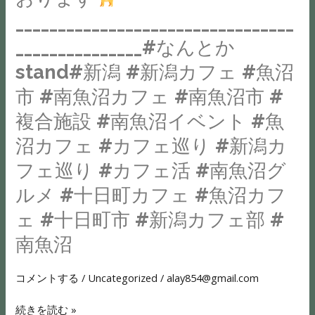
「こ
_________________________________
ん
_______________#なんとか
な
stand#新潟 #新潟カフェ #魚沼
こ
と
市 #南魚沼カフェ #南魚沼市 #
出
複合施設 #南魚沼イベント #魚
来
沼カフェ #カフェ巡り #新潟カ
る
フェ巡り #カフェ活 #南魚沼グ
所
が
ルメ #十日町カフェ #魚沼カフ
あ
ェ #十日町市 #新潟カフェ部 #
っ
南魚沼
た
ら
コメントする
/
Uncategorized
/
alay854@gmail.com
い
い
続きを読む »