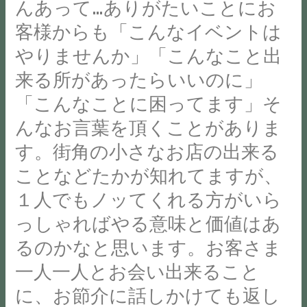
んあって…ありがたいことにお
が
客様からも「こんなイベントは
た
く
やりませんか」「こんなこと出
さ
来る所があったらいいのに」
ん
「こんなことに困ってます」そ
あ
っ
んなお言葉を頂くことがありま
て
す。街角の小さなお店の出来る
試
ことなどたかが知れてますが、
し
１人でもノッてくれる方がいら
た
い
っしゃればやる意味と価値はあ
こ
るのかなと思います。お客さま
と
一人一人とお会い出来ること
も
た
に、お節介に話しかけても返し