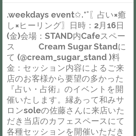
て
し
ま
.weekdays event✩.*˚〖占い×癒
.weekdays
て
す
event✩.*˚〖占
し×ヒーリング〗日時：2月16日
ま
が、
い
す
(金)会場：STAND内Cafeスペー
１
×
遊
ス Cream Sugar Standに
人
癒
び
で
し
て (@cream_sugar_stand )料
に
も
×
い
金：セッション内容によるご来
ノ
ヒ
ら
店のお客様から要望の多かった
ッ
ー
し
て
リ
『占い・占術』のイベントを開
て
く
ン
催いたします。縁あって和みサ
た
れ
グ〗
く
ロンsoleの佐藤さんに来店いた
る
日
さ
方
だき当店のカフェスペースにて
時：
ん
が
2
各種セッションを開催いただき
ぷ
い