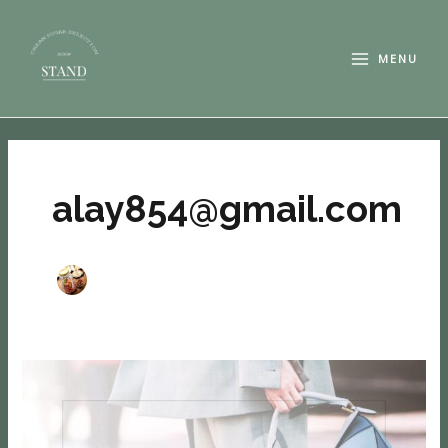
内
MAIN
容
MENU
MENU
を
ス
キ
投
ッ
稿
プ
の
alay854@gmail.com
ペ
ー
ジ
送
り
.
新
た