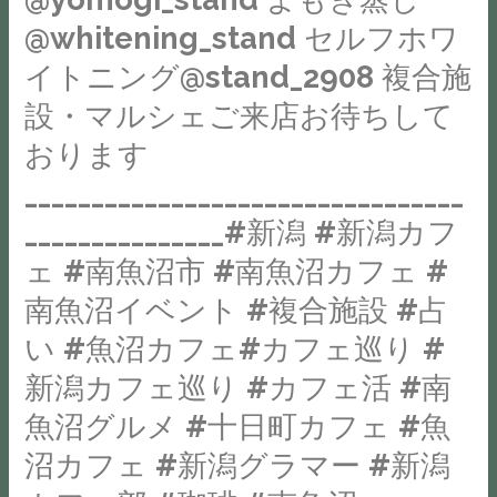
曜
お
よ
@whitening_stand セルフホワ
@cream_sugar_stand
会
る
カ
イトニング@stand_2908 複合施
い
ご
フ
設・マルシェご来店お待ちして
出
来
ェ
来
店
おります
@yomogi_stand
る
の
よ
_________________________________
こ
お
も
_______________#新潟 #新潟カフ
と
客
ぎ
に、
様
ェ #南魚沼市 #南魚沼カフェ #
蒸
お
か
南魚沼イベント #複合施設 #占
し
節
ら
@whitening_stand
い #魚沼カフェ#カフェ巡り #
介
要
セ
に
新潟カフェ巡り #カフェ活 #南
望
ル
話
の
魚沼グルメ #十日町カフェ #魚
フ
し
多
ホ
沼カフェ #新潟グラマー #新潟
か
か
ワ