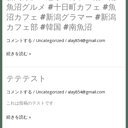
さ
も
魚沼グルメ #十日町カフェ #魚
な
あ
沼カフェ #新潟グラマー #新潟
お
り
店
カフェ部 #韓国 #南魚沼
ま
の
す
出
コメントする
/
Uncategorized
/
alay854@gmail.com
が
来
多
続きを読む »
る
め
こ
に
と
ご
テテテスト
テ
な
用
テ
ど
意
コメントする
/
Uncategorized
/
alay854@gmail.com
テ
た
し
ス
か
これは投稿のテストです
て
ト
が
お
知
続きを読む »
待
れ
ち