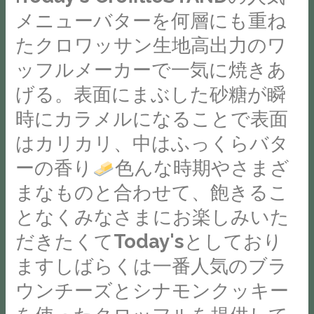
ご
毎
貸
あ
し
メニューバターを何層にも重ね
重
用
週
し
な
さ・
ね
意
たクロワッサン生地高出力のワ
月
頂
た
健
た
さ
曜
け
の
ッフルメーカーで一気に焼きあ
や
ク
せ
@cream_sugar_stand
ま
幸
か
げる。表面にまぶした砂糖が瞬
ロ
て
カ
せ
せ
さ・
ワ
い
時にカラメルになることで表面
フ
ん
や
パ
ッ
た
はカリカリ、中はふっくらバタ
ェ
で
優
ワ
サ
だ
@yomogi_stand
し
し
ー
ーの香り
色んな時期やさまざ
ン
き
よ
ょ
さ
を
生
まなものと合わせて、飽きるこ
ま
も
う
は
取
地
し
となくみなさまにお楽しみいた
ぎ
か？
ま
り
高
た
蒸
つ
た
戻
だきたくてToday'sとしており
出
♡CreamSugar
し
き
誰
し
ますしばらくは一番人気のブラ
力
は
@whitening_stand
ま
か
に
の
た
ウンチーズとシナモンクッキー
セ
し
を
い
ワ
だ
ル
て
幸
ら