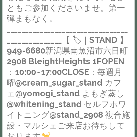
か
ともご参加くださいませ。第一
ら
弾まもなく。
も
_________________________________
「こ
ん
_______________【 🏷｜STAND 】
な
949-6680新潟県南魚沼市六日町
イ
2908 BleightHeights 1FOPEN
ベ
ン
：10:00~17:00CLOSE：毎週月
ト
曜@cream_sugar_stand カフ
は
ェ@yomogi_stand よもぎ蒸し
や
@whitening_stand セルフホワ
り
ま
イトニング@stand_2908 複合施
せ
設・マルシェご来店お待ちして
ん
おります
か」