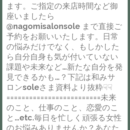
月
る
ます。ご指定の来店時間など御
ら
16
ぷ
座いましたら
っ
日
る
し
(金)
@nagomisalonsole まで直接ご
し
ゃ
会
て
予約をお願いいたします。日常
れ
場：
く
の悩みだけでなく、もしかした
ば
STAND
だ
や
内
ら自分自身も気が付いていない
さ
る
Cafe
課題や未来など…新たな自分を発
い
意
ス
________________________________________________【
見できるかも…？下記は和みサ
味
ペ
｜
と
ロンsoleさま資料より抜粋☟☟
ー
STAND
価
ス
=========================未来
】
値
949-
のこと、仕事のこと、恋愛のこ
は
6680
と…etc.毎日を忙しく頑張る女性
あ
新
る
のお悩みありませんか？あなた
潟