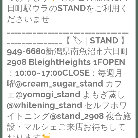
ん
フ
フ
日町駅ウラのSTANDをご利用く
ら
に
ェ
ル
思
ださいませ
来
#
な
い
店
_________________________________
南
マ
つ
い
魚
シ
_______________【 🏷｜STAND 】
き
た
沼
ュ
を
949-6680新潟県南魚沼市六日町
だ
市
マ
形
き
2908 BleightHeights 1FOPEN
#
ロ
に
当
南
：10:00~17:00CLOSE：毎週月
で
す
店
魚
POP
曜@cream_sugar_stand カフ
る
の
沼
に
シ
カ
ェ@yomogi_stand よもぎ蒸し
カ
仕
ン
フ
@whitening_stand セルフホワ
フ
上
プ
ェ
ェ
げ
イトニング@stand_2908 複合施
ル
ス
#
ま
な
設・マルシェご来店お待ちして
ペ
コ
し
仕
ー
おります
ー
た︎