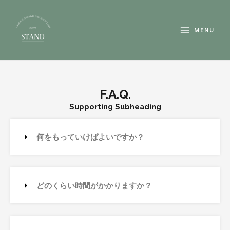
内
MAIN
容
MENU
MENU
を
ス
キ
ッ
プ
F.A.Q.
Supporting Subheading
何をもっていけばよいですか？
どのくらい時間がかかりますか？