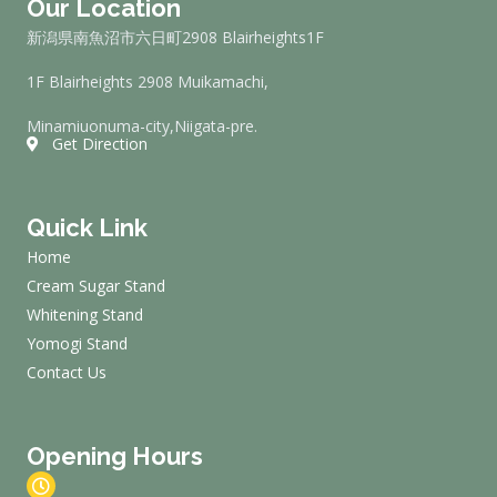
Our Location
o
e
b
g
o
r
e
r
新潟県南魚沼市六日町2908 Blairheights1F
k
a
m
1F Blairheights 2908 Muikamachi,
Minamiuonuma-city,Niigata-pre.
Get Direction
Quick Link
Home
Cream Sugar Stand
Whitening Stand
Yomogi Stand
Contact Us
Opening Hours