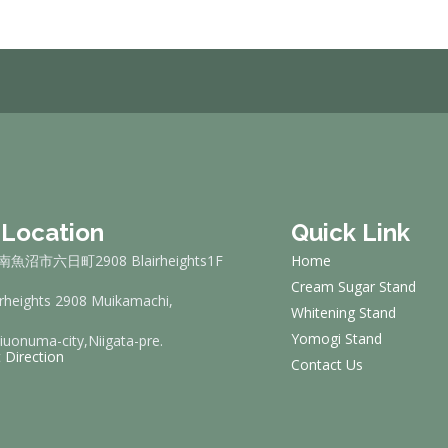
 Location
Quick Link
魚沼市六日町2908 Blairheights1F
Home
Cream Sugar Stand
irheights 2908 Muikamachi,
Whitening Stand
Yomogi Stand
uonuma-city,Niigata-pre.
 Direction
Contact Us