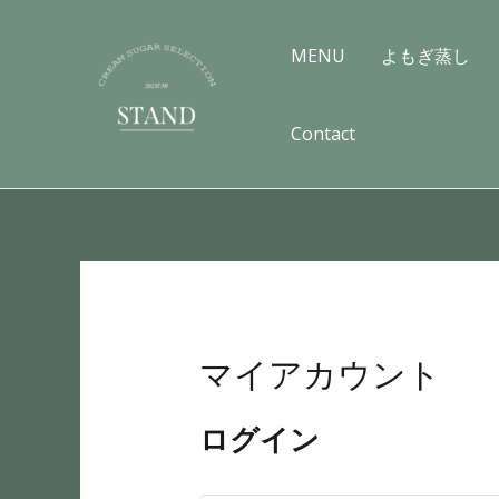
内
容
MENU
よもぎ蒸し
を
ス
Contact
キ
ッ
プ
必
必
須
須
マイアカウント
ログイン