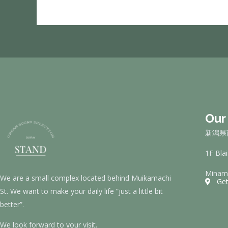
Our
新潟県南
1F Bla
Minami
We are a small complex located behind Muikamachi
Get
St. We want to make your daily life ”just a little bit
better”.
We look forward to your visit.