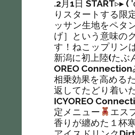
.2月1日 START▹
りスタートする限定
ッサン生地をペタ
げ］という意味の
す！︎︎ねこップリン
新潟に初上陸(たぶ
OREO Conne
相乗効果を高める
返してたどり着いた
ICYOREO Con
定メニュー
エス
香りが纏めた１杯
アイスドリンク︎︎Dir