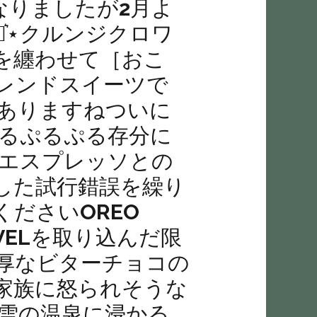
直近になりましたが2月よ
︎︎クルンジクロワ
を纏わせて［おこ
レンドスイーツで
た事ありますねついに
ぷるぷる存分に︎︎
クにエスプレッソとの
した試行錯誤を繰り
さい︎︎OREO
RAVELを取り込んだ限
濃厚なビターチョコの
家族に怒られそうな
ミルク雪の温泉に浸かる