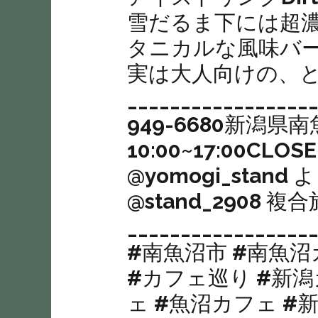
雪だるま下には超
タニカルな風味‬バ
実は大人向けの、と
________________
949-6680新潟県南魚
10:00~17:00CLO
@yomogi_stan
@stand_290
_______________
#南魚沼市 #南魚沼
#カフェ巡り #新潟
ェ #魚沼カフェ #