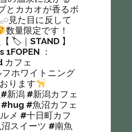
ブとカカオが香るボ
𓈒𓂂𓏸見た目に反して
数量限定です！
___【 🏷｜STAND 】
 1FOPEN ：
nd カフェ
nd セルフホワイトニング
ております
______#新潟 #新潟カフェ
#hug #魚沼カフェ
グルメ #十日町カフ
魚沼スイーツ #南魚