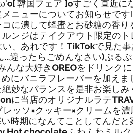
▸ ( 'ω'o[ 韓国フェア ]oすごく
メニューについてお知らせです⋆͛⋆
ンコに潰して蜂蜜とお砂糖の香り
クルンジはテイクアウト限定のト
はい、あれです！TikTokで見
ん…違ったらごめんなさい)ぷるぷる
ctionみんな大好きOREOをドリン
ためにバニラフレーバーを加えま
絶妙なバランスを是非お楽しみくだ
nectionに当店のオリジナルラテT
プレッソ×クッキー×クリームを
寒い時期になんてことしてんだと
ty Hot chocolateふわふわ