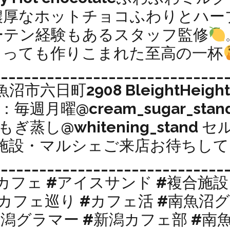
濃厚なホットチョコふわりとハー
ーテン経験もあるスタッフ監修
っても作りこまれた至高の一杯‎
_____________________________
沼市六日町2908 BleightHeights
SE：毎週月曜@cream_sugar_sta
d よもぎ蒸し@whitening_sta
8 複合施設・マルシェご来店お待ちし
___________________________
カフェ #アイスサンド #複合施設 
カフェ巡り #カフェ活 #南魚沼
新潟グラマー #新潟カフェ部 #南