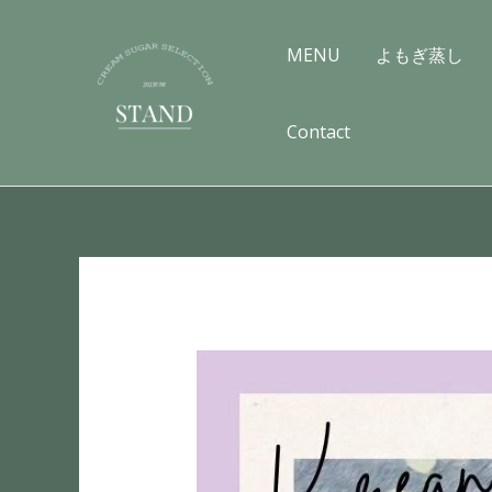
内
容
MENU
よもぎ蒸し
を
ス
Contact
キ
ッ
プ
投
稿
ナ
ビ
ゲ
ー
シ