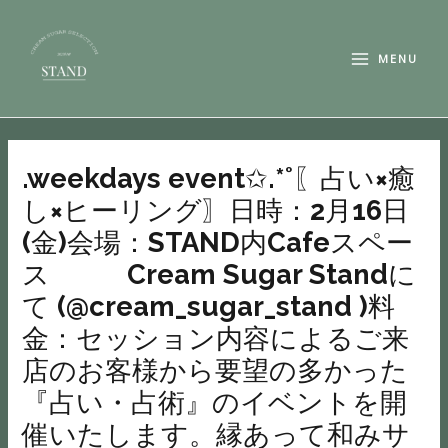
内
MAIN
容
MENU
MENU
を
ス
キ
投
ッ
稿
.weekdays event✩.*˚〖占い×癒
プ
ナ
し×ヒーリング〗日時：2月16日
ビ
(金)会場：STAND内Cafeスペー
ゲ
ー
ス Cream Sugar Standに
シ
て (@cream_sugar_stand )料
ョ
金：セッション内容によるご来
ン
店のお客様から要望の多かった
『占い・占術』のイベントを開
催いたします。縁あって和みサ