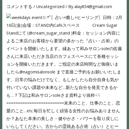
コメントする
/
Uncategorized
/ By
alay854@gmail.com